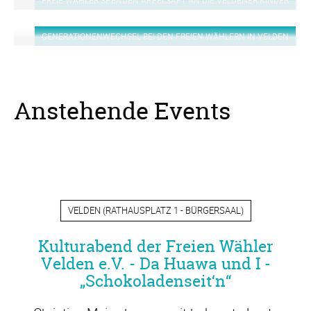
GENERATIONENWECHSEL BEI DEN FREIEN WÄHLERN IN VELDEN
Anstehende Events
VELDEN
(
RATHAUSPLATZ 1 - BÜRGERSAAL
)
Kulturabend der Freien Wähler
Velden e.V. - Da Huawa und I -
„Schokoladenseit‘n“