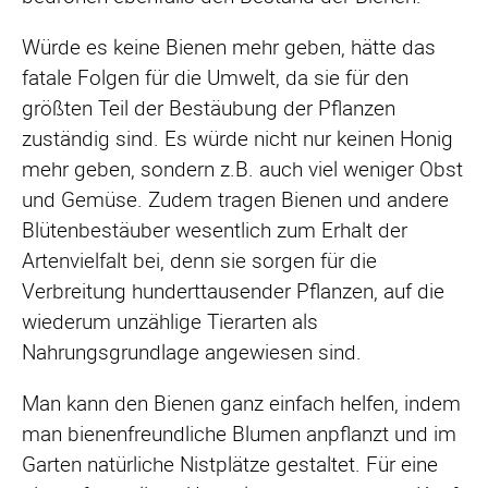
Würde es keine Bienen mehr geben, hätte das
fatale Folgen für die Umwelt, da sie für den
größten Teil der Bestäubung der Pflanzen
zuständig sind. Es würde nicht nur keinen Honig
mehr geben, sondern z.B. auch viel weniger Obst
und Gemüse. Zudem tragen Bienen und andere
Blütenbestäuber wesentlich zum Erhalt der
Artenvielfalt bei, denn sie sorgen für die
Verbreitung hunderttausender Pflanzen, auf die
wiederum unzählige Tierarten als
Nahrungsgrundlage angewiesen sind.
Generationenwechsel bei den
Freien Wählern in Velden
Man kann den Bienen ganz einfach helfen, indem
man bienenfreundliche Blumen anpflanzt und im
Am Montag, den 22. Juli fand die
Jubiläum bei der
Freie Wähler spenden
Jahreshauptversammlung mit Neuwahlen der
Garten natürliche Nistplätze gestaltet. Für eine
Jahreshauptversammlung der
Apfelsaft an die Veldener
Freien Wähler Velden e.V. statt. Vorstand Johann